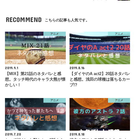
RECOMMEND
こちらの記事も人気です。
アニメ
アニメ
2019.9.1
2019.8.16
【MIX】第21話のネタバレと感
【ダイヤのA act2】20話ネタバレ
想。タッチ時代のキャラ大熊が懐
と感想。浅田の球種は落ちるカー
かしい！
ブ!?
アニメ
アニメ
2019.7.20
2019.8.18