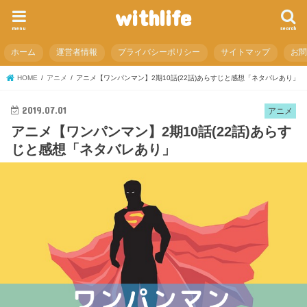
withlife
menu
search
ホーム
運営者情報
プライバシーポリシー
サイトマップ
お
HOME
アニメ
アニメ【ワンパンマン】2期10話(22話)あらすじと感想「ネタバレあり」
2019.07.01
アニメ
アニメ【ワンパンマン】2期10話(22話)あらす
じと感想「ネタバレあり」