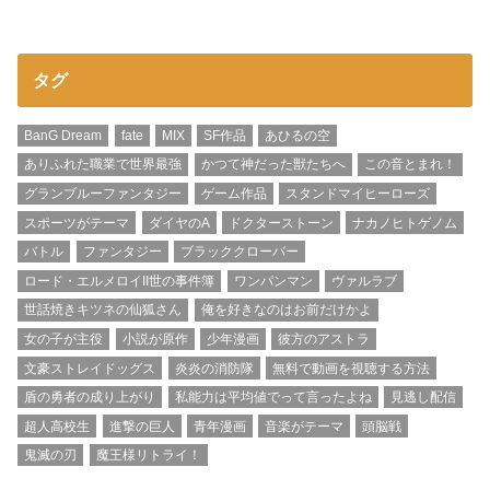
タグ
BanG Dream
fate
MIX
SF作品
あひるの空
ありふれた職業で世界最強
かつて神だった獣たちへ
この音とまれ！
グランブルーファンタジー
ゲーム作品
スタンドマイヒーローズ
スポーツがテーマ
ダイヤのA
ドクターストーン
ナカノヒトゲノム
バトル
ファンタジー
ブラッククローバー
ロード・エルメロイII世の事件簿
ワンパンマン
ヴァルラブ
世話焼きキツネの仙狐さん
俺を好きなのはお前だけかよ
女の子が主役
小説が原作
少年漫画
彼方のアストラ
文豪ストレイドッグス
炎炎の消防隊
無料で動画を視聴する方法
盾の勇者の成り上がり
私能力は平均値でって言ったよね
見逃し配信
超人高校生
進撃の巨人
青年漫画
音楽がテーマ
頭脳戦
鬼滅の刃
魔王様リトライ！