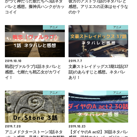
かつて神だった獣たちへ3話ネタ
彼方のアストラ7話のネタバレと
バレと感想。擬神兵ハンクがカッ
感想。アリエスの正体はセイラな
コイイ
のか？
アニメ
アニメ
2019.10.10
2019.7.7
戦恋(ヴァルラブ)1話ネタバレと
文豪ストレイドッグス3期12話(37
感想。七樹たち戦乙女がカワイ
話)のあらすじと感想。ネタバレ
イ！
あり！
アニメ
アニメ
2019.7.20
2019.10.23
アニメドクターストーン3話ネタ
【ダイヤのA act2】30話ネタバレ