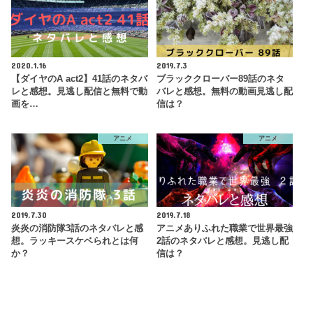
2020.1.16
2019.7.3
【ダイヤのA act2】41話のネタバ
ブラッククローバー89話のネタ
レと感想。見逃し配信と無料で動
バレと感想。無料の動画見逃し配
画を…
信は？
アニメ
アニメ
2019.7.30
2019.7.18
炎炎の消防隊3話のネタバレと感
アニメありふれた職業で世界最強
想。ラッキースケベられとは何
2話のネタバレと感想。見逃し配
か？
信は？