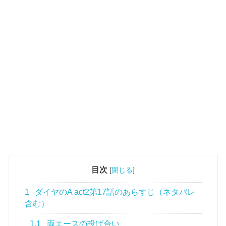
目次
[
閉じる
]
1
ダイヤのA act2第17話のあらすじ（ネタバレ
含む）
1.1
両エースの投げ合い