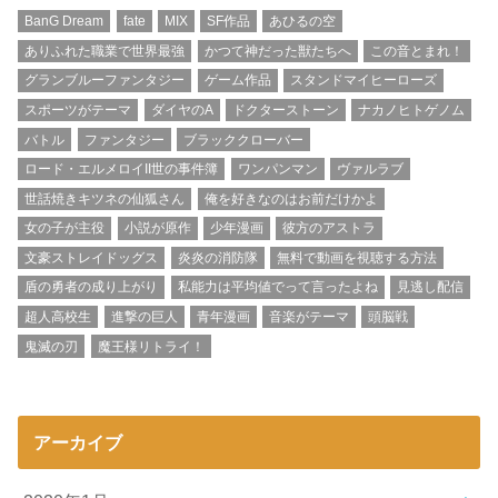
BanG Dream
fate
MIX
SF作品
あひるの空
ありふれた職業で世界最強
かつて神だった獣たちへ
この音とまれ！
グランブルーファンタジー
ゲーム作品
スタンドマイヒーローズ
スポーツがテーマ
ダイヤのA
ドクターストーン
ナカノヒトゲノム
バトル
ファンタジー
ブラッククローバー
ロード・エルメロイII世の事件簿
ワンパンマン
ヴァルラブ
世話焼きキツネの仙狐さん
俺を好きなのはお前だけかよ
女の子が主役
小説が原作
少年漫画
彼方のアストラ
文豪ストレイドッグス
炎炎の消防隊
無料で動画を視聴する方法
盾の勇者の成り上がり
私能力は平均値でって言ったよね
見逃し配信
超人高校生
進撃の巨人
青年漫画
音楽がテーマ
頭脳戦
鬼滅の刃
魔王様リトライ！
アーカイブ