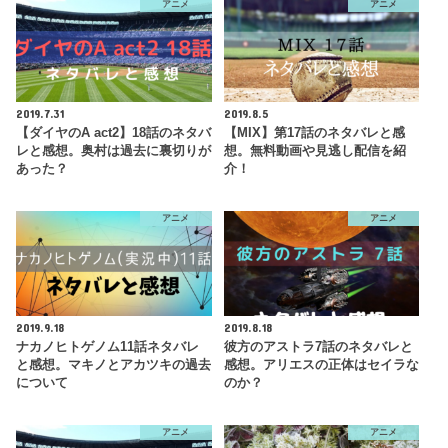
アニメ
アニメ
2019.7.31
2019.8.5
【ダイヤのA act2】18話のネタバ
【MIX】第17話のネタバレと感
レと感想。奥村は過去に裏切りが
想。無料動画や見逃し配信を紹
あった？
介！
アニメ
アニメ
2019.9.18
2019.8.18
ナカノヒトゲノム11話ネタバレ
彼方のアストラ7話のネタバレと
と感想。マキノとアカツキの過去
感想。アリエスの正体はセイラな
について
のか？
アニメ
アニメ