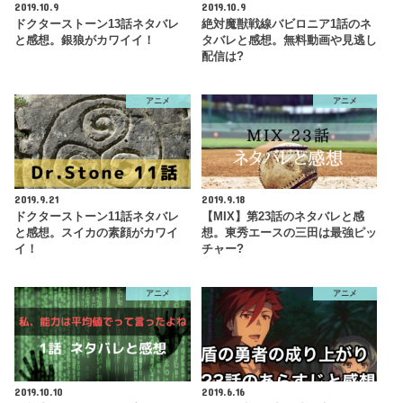
2019.10.9
2019.10.9
ドクターストーン13話ネタバレ
絶対魔獣戦線バビロニア1話のネ
と感想。銀狼がカワイイ！
タバレと感想。無料動画や見逃し
配信は?
アニメ
アニメ
2019.9.21
2019.9.18
ドクターストーン11話ネタバレ
【MIX】第23話のネタバレと感
と感想。スイカの素顔がカワイ
想。東秀エースの三田は最強ピッ
イ！
チャー?
アニメ
アニメ
2019.10.10
2019.6.16