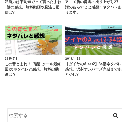
私能力は平均値でって言ったよね
アニメ盾の勇者の成り上がり23
1話の感想。無料動画や見逃し配
話のあらすじと感想！ネタバレあ
信は?
ります。
アニメ
アニメ
2019.7.3
2019.11.20
この音とまれ！13話(1クール最終
【ダイヤのA act2】34話ネタバレ
回)のネタバレと感想。無料の動
感想。沢村ナンバーズ完成まであ
画は？
と少し?