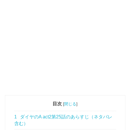
目次
[
閉じる
]
1
ダイヤのA act2第25話のあらすじ（ネタバレ
含む）