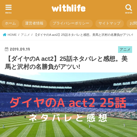
withlife
menu
search
ホーム
運営者情報
プライバシーポリシー
サイトマップ
お
HOME
アニメ
【ダイヤのA act2】25話ネタバレと感想。美馬と沢村の名勝負がアツい!
2019.09.19
アニメ
【ダイヤのA act2】25話ネタバレと感想。美
馬と沢村の名勝負がアツい!