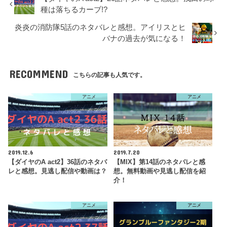
種は落ちるカーブ!?
炎炎の消防隊5話のネタバレと感想。アイリスとヒ
バナの過去が気になる！
RECOMMEND
こちらの記事も人気です。
アニメ
アニメ
2019.12.6
2019.7.20
【ダイヤのA act2】36話のネタバ
【MIX】第14話のネタバレと感
レと感想。見逃し配信や動画は？
想。無料動画や見逃し配信を紹
介！
アニメ
アニメ