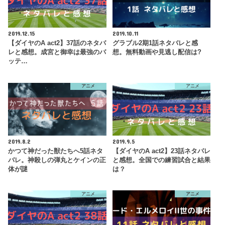
2019.12.15
2019.10.11
【ダイヤのA act2】37話のネタバ
グラブル2期1話ネタバレと感
レと感想。成宮と御幸は最強のバ
想。無料動画や見逃し配信は?
ッテ…
アニメ
アニメ
2019.8.2
2019.9.5
かつて神だった獣たちへ5話ネタ
【ダイヤのA act2】23話ネタバレ
バレ。神殺しの弾丸とケインの正
と感想。全国での練習試合と結果
体が謎
は？
アニメ
アニメ