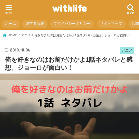
withlife
menu
search
ホーム
運営者情報
プライバシーポリシー
サイトマップ
お
HOME
アニメ
俺を好きなのはお前だけかよ1話ネタバレと感想。ジョーロが面白い！
2019.10.06
アニメ
俺を好きなのはお前だけかよ1話ネタバレと感
想。ジョーロが面白い！