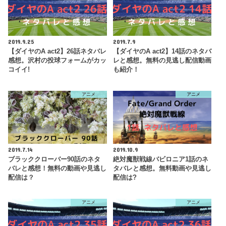
2019.9.25
2019.7.9
【ダイヤのA act2】26話ネタバレ
【ダイヤのA act2】14話のネタバ
感想。沢村の投球フォームがカッ
レと感想。無料の見逃し配信動画
コイイ!
も紹介！
アニメ
アニメ
2019.7.14
2019.10.9
ブラッククローバー90話のネタ
絶対魔獣戦線バビロニア1話のネ
バレと感想！無料の動画や見逃し
タバレと感想。無料動画や見逃し
配信は？
配信は?
アニメ
アニメ