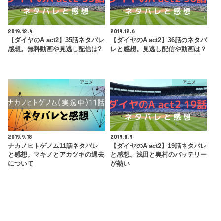
2019.12.4
2019.12.6
【ダイヤのA act2】35話ネタバレ
【ダイヤのA act2】36話のネタバ
感想。無料動画や見逃し配信は?
レと感想。見逃し配信や動画は？
アニメ
アニメ
2019.9.18
2019.8.9
ナカノヒトゲノム11話ネタバレ
【ダイヤのA act2】19話ネタバレ
と感想。マキノとアカツキの過去
と感想。浅田と奥村のバッテリー
について
が熱い