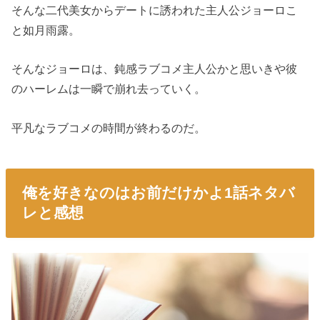
そんな二代美女からデートに誘われた主人公ジョーロこ
と如月雨露。
そんなジョーロは、鈍感ラブコメ主人公かと思いきや彼
のハーレムは一瞬で崩れ去っていく。
平凡なラブコメの時間が終わるのだ。
俺を好きなのはお前だけかよ1話ネタバ
レと感想