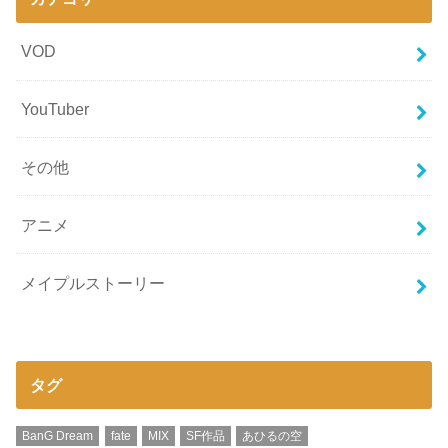
VOD
YouTuber
その他
アニメ
メイプルストーリー
タグ
BanG Dream
fate
MIX
SF作品
あひるの空