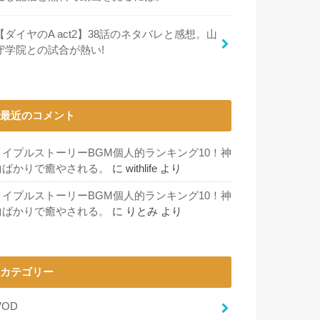
【ダイヤのA act2】38話のネタバレと感想。山
守学院との試合が熱い!
最近のコメント
メイプルストーリーBGM個人的ランキング10！神
曲ばかりで癒やされる。
に
withlife
より
メイプルストーリーBGM個人的ランキング10！神
曲ばかりで癒やされる。
に
りとみ
より
カテゴリー
VOD