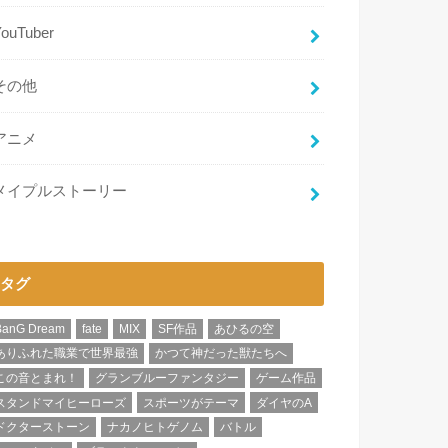
YouTuber
その他
アニメ
メイプルストーリー
タグ
BanG Dream
fate
MIX
SF作品
あひるの空
ありふれた職業で世界最強
かつて神だった獣たちへ
この音とまれ！
グランブルーファンタジー
ゲーム作品
スタンドマイヒーローズ
スポーツがテーマ
ダイヤのA
ドクターストーン
ナカノヒトゲノム
バトル