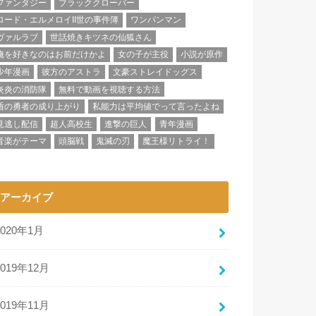
ファンタジー
ブラッククローバー
ロード・エルメロイII世の事件簿
ワンパンマン
ヴァルラブ
世話焼きキツネの仙狐さん
俺を好きなのはお前だけかよ
女の子が主役
小説が原作
少年漫画
彼方のアストラ
文豪ストレイドッグス
炎炎の消防隊
無料で動画を視聴する方法
盾の勇者の成り上がり
私能力は平均値でって言ったよね
見逃し配信
超人高校生
進撃の巨人
青年漫画
音楽がテーマ
頭脳戦
鬼滅の刃
魔王様リトライ！
アーカイブ
2020年1月
2019年12月
2019年11月