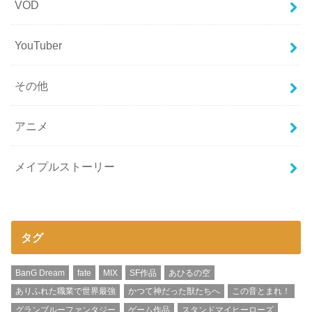
VOD
YouTuber
その他
アニメ
メイプルストーリー
タグ
BanG Dream
fate
MIX
SF作品
あひるの空
ありふれた職業で世界最強
かつて神だった獣たちへ
この音とまれ！
グランブルーファンタジー
ゲーム作品
スタンドマイヒーローズ