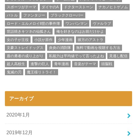
スポーツがテーマ
ダイヤのA
ドクターストーン
ナカノヒトゲノム
バトル
ファンタジー
ブラッククローバー
ロード・エルメロイII世の事件簿
ワンパンマン
ヴァルラブ
世話焼きキツネの仙狐さん
俺を好きなのはお前だけかよ
女の子が主役
小説が原作
少年漫画
彼方のアストラ
文豪ストレイドッグス
炎炎の消防隊
無料で動画を視聴する方法
盾の勇者の成り上がり
私能力は平均値でって言ったよね
見逃し配信
超人高校生
進撃の巨人
青年漫画
音楽がテーマ
頭脳戦
鬼滅の刃
魔王様リトライ！
アーカイブ
2020年1月
2019年12月