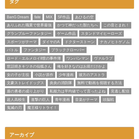
タグ
BanG Dream
fate
MIX
SF作品
あひるの空
ありふれた職業で世界最強
かつて神だった獣たちへ
この音とまれ！
グランブルーファンタジー
ゲーム作品
スタンドマイヒーローズ
スポーツがテーマ
ダイヤのA
ドクターストーン
ナカノヒトゲノム
バトル
ファンタジー
ブラッククローバー
ロード・エルメロイII世の事件簿
ワンパンマン
ヴァルラブ
世話焼きキツネの仙狐さん
俺を好きなのはお前だけかよ
女の子が主役
小説が原作
少年漫画
彼方のアストラ
文豪ストレイドッグス
炎炎の消防隊
無料で動画を視聴する方法
盾の勇者の成り上がり
私能力は平均値でって言ったよね
見逃し配信
超人高校生
進撃の巨人
青年漫画
音楽がテーマ
頭脳戦
鬼滅の刃
魔王様リトライ！
アーカイブ