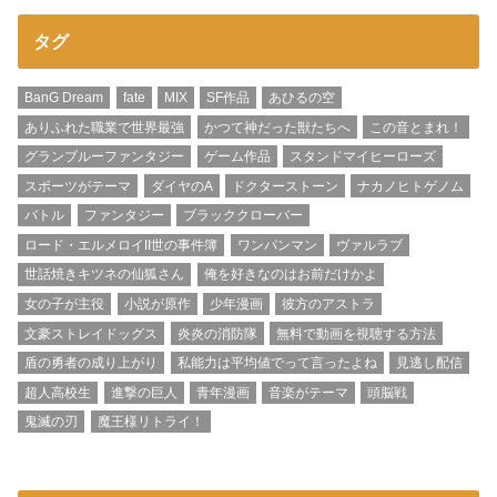
タグ
BanG Dream
fate
MIX
SF作品
あひるの空
ありふれた職業で世界最強
かつて神だった獣たちへ
この音とまれ！
グランブルーファンタジー
ゲーム作品
スタンドマイヒーローズ
スポーツがテーマ
ダイヤのA
ドクターストーン
ナカノヒトゲノム
バトル
ファンタジー
ブラッククローバー
ロード・エルメロイII世の事件簿
ワンパンマン
ヴァルラブ
世話焼きキツネの仙狐さん
俺を好きなのはお前だけかよ
女の子が主役
小説が原作
少年漫画
彼方のアストラ
文豪ストレイドッグス
炎炎の消防隊
無料で動画を視聴する方法
盾の勇者の成り上がり
私能力は平均値でって言ったよね
見逃し配信
超人高校生
進撃の巨人
青年漫画
音楽がテーマ
頭脳戦
鬼滅の刃
魔王様リトライ！