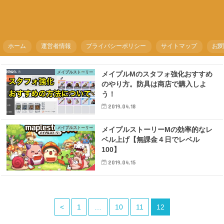
ホーム
運営者情報
プライバシーポリシー
サイトマップ
お
メイプルストーリー
メイプルMのスタフォ強化おすすめ
のやり方。防具は商店で購入しよ
う！
2019.04.18
メイプルストーリー
メイプルストーリーMの効率的なレ
ベル上げ【無課金４日でレベル
100】
2019.04.15
<
1
…
10
11
12